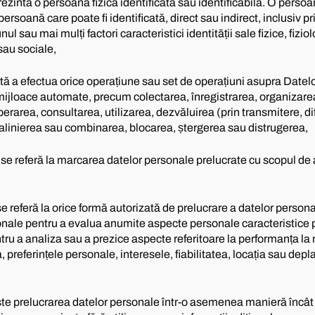
ezintă o persoană fizică identificată sau identificabilă. O persoa
 persoană care poate fi identificată, direct sau indirect, inclusiv pr
nul sau mai mulți factori caracteristici identității sale fizice, fizi
sau sociale,
tă a efectua orice operațiune sau set de operațiuni asupra Datelo
 mijloace automate, precum colectarea, înregistrarea, organizare
erarea, consultarea, utilizarea, dezvăluirea (prin transmitere, d
, alinierea sau combinarea, blocarea, ștergerea sau distrugerea,
– se referă la marcarea datelor personale prelucrate cu scopul de a
se referă la orice formă autorizată de prelucrare a datelor person
sonale pentru a evalua anumite aspecte personale caracteristice
entru a analiza sau a prezice aspecte referitoare la performanța la
preferințele personale, interesele, fiabilitatea, locația sau dep
e prelucrarea datelor personale într-o asemenea manieră încât