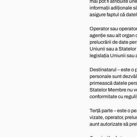
mai pot fi atribuite un
informații adiționale s
asigure faptul că datel
Operator sau operator 
agenție sau alt organ 
prelucrării de date pe
Uniunii sau a Statelor 
legislația Uniunii sau
Destinatarul – este o p
personale sunt dezvălui
primească datele perso
Statelor Membre nu vor 
conformitate cu regulil
Terță parte – este o pe
vizate, operator, prelu
aunt autorizate să pr