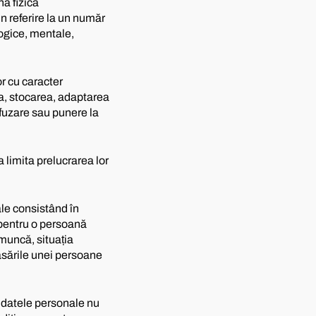
nă fizică
in referire la un număr
ologice, mentale,
r cu caracter
a, stocarea, adaptarea
ifuzare sau punere la
 limita prelucrarea lor
ale consistând în
 pentru o persoană
 muncă, situația
lasările unei persoane
 datele personale nu