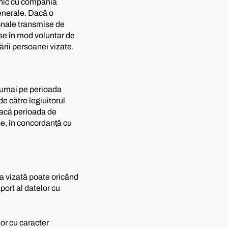
ronic cu compania
enerale. Dacă o
onale transmise de
se în mod voluntar de
ării persoanei vizate.
umai pe perioada
e către legiuitorul
 dacă perioada de
se, în concordanță cu
na vizată poate oricând
port al datelor cu
lor cu caracter