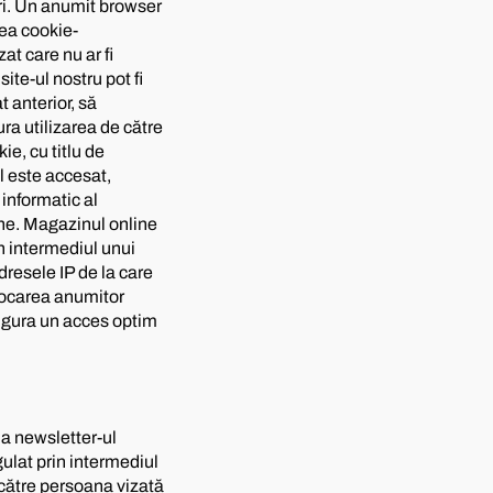
uri. Un anumit browser
rea cookie-
zat care nu ar fi
site-ul nostru pot fi
 anterior, să
ra utilizarea de către
ie, cu titlu de
l este accesat,
 informatic al
ine. Magazinul online
in intermediul unui
dresele IP de la care
stocarea anumitor
igura un acces optim
 la newsletter-ul
gulat prin intermediul
 către persoana vizată