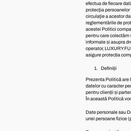
efectua de fiecare dat
protecţia persoanelor f
circulaţie a acestor d
reglementările de prote
acestei Politici compa
pentru care colectăm 
informate și asupra dr
operator, LUXURY FUR
asigure protecția comp
Definiții
Prezenta Politică are 
datelor cu caracter per
pentru clienții și part
În această Politică vom
Date personale sau Dat
unei persoane fizice (