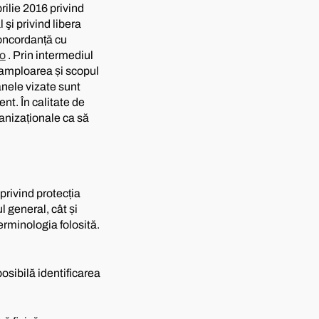
rilie 2016 privind
şi privind libera
concordanță cu
ro
. Prin intermediul
 amploarea și scopul
nele vizate sunt
nt. În calitate de
nizaționale ca să
privind protecția
l general, cât și
terminologia folosită.
osibilă identificarea