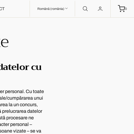
CT
0
Română (românia)
0
te
datelor cu
ter personal. Cu toate
ciale/cumpărarea unui
area la un concurs,
ă prelucrarea datelor
stă procesare ne
cter personal –
soane vizate – se va