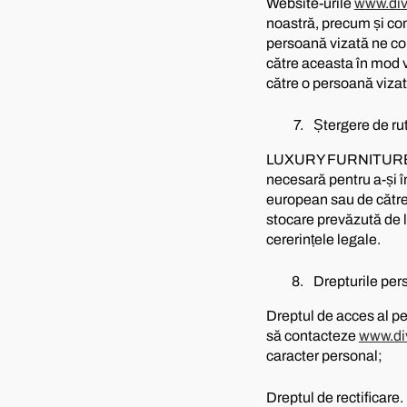
Website-urile
www.div
noastră, precum și co
persoană vizată ne co
către aceasta în mod 
către o persoană vizată
Ștergere de ru
LUXURY FURNITURE SRL
necesară pentru a-și î
european sau de către 
stocare prevăzută de l
cererințele legale.
Drepturile per
Dreptul de acces al pe
să contacteze
www.di
caracter personal;
Dreptul de rectificare.