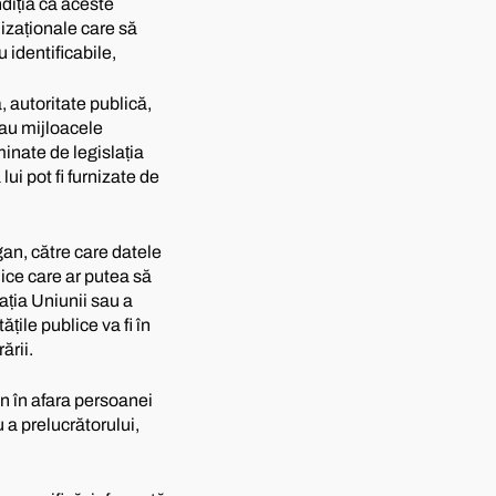
ndiția ca aceste
nizaționale care să
 identificabile,
 autoritate publică,
sau mijloacele
minate de legislația
ui pot fi furnizate de
gan, către care datele
lice care ar putea să
ația Uniunii sau a
țile publice va fi în
ării.
an în afara persoanei
 a prelucrătorului,