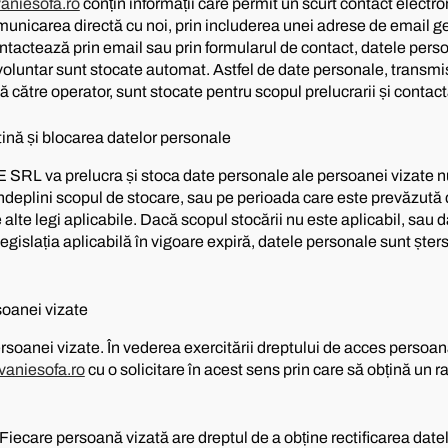
aniesofa.ro
conțin informații care permit un scurt contact elect
municarea directă cu noi, prin includerea unei adrese de email g
ntactează prin email sau prin formularul de contact, datele pers
voluntar sunt stocate automat. Astfel de date personale, transmi
 către operator, sunt stocate pentru scopul prelucrarii și contact
tină și blocarea datelor personale
 va prelucra și stoca date personale ale persoanei vizate n
ndeplini scopul de stocare, sau pe perioada care este prevăzută d
alte legi aplicabile. Dacă scopul stocării nu este aplicabil, sau
egislația aplicabilă în vigoare expiră, datele personale sunt șter
soanei vizate
rsoanei vizate. În vederea exercitării dreptului de acces persoa
vaniesofa.ro
cu o solicitare în acest sens prin care să obțină un ra
 Fiecare persoană vizată are dreptul de a obține rectificarea date