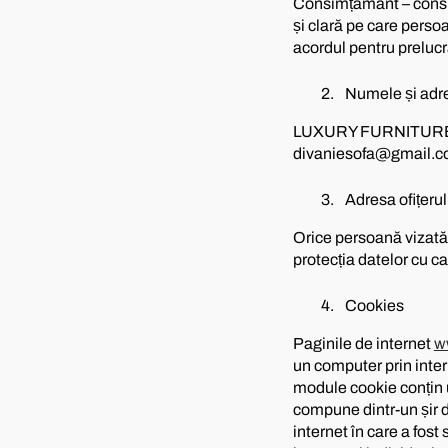
Consimțământ – consimț
și clară pe care persoa
acordul pentru prelucr
Numele și adre
LUXURY FURNITURE S.R.
divaniesofa@gmail.c
Adresa ofițerul
Orice persoană vizată 
protecția datelor cu 
Cookies
Paginile de internet
w
un computer prin inter
module cookie conțin u
compune dintr-un șir de
internet în care a fost