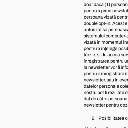
doar dacă (1) persoana
pentru a primi newslet
persoana vizată pentru
double opt-in. Acest e
autorizat să primească
sistemului computer-ulu
vizată în momentul înre
pentru a înțelege posi
târzie, și de aceea se
înregistrarea pentru un
la newsletter vor fi in
pentru o înregistrare î
newsletter, sau în eve
datelor personale colec
nostru pot fi reziliat
dat de către persoana v
newsletter pentru de
Posibilitatea c