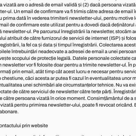
 vizată are o adresă de email validă și (2) dacă persoana vizată
ter-ul. Un email de confirmare va fi trimis către adresa de email î
 prima dată în vederea trimiterii newsletter-ului, pentru motive 
mail de confirmare este utilizat pentru a dovedi dacă deținătorul
 newsletter-ul. Pe parcursul înregistrării la newsletter, stocăm a
i atribuit de către furnizorul de servicii de internet (ISP) și fol
gistrării, la fel ca și data și timpul înregistrării. Colectarea ace
bilele întrebuințări neadecvate a adresei de email a unei persoan
rvește scopului de protecție legală. Datele personale colectate ca
 newsletter vor fi folosite doar pentru a trimite newsletter-ul. În p
formați prin email, atât timp cât acest lucru e necesar pentru serv
n chestiune, căci acesta ar putea fi cazul în eventualitatea unor mo
ntualitatea unei schimbări ale circumstanțelor tehnice. Nu va exis
tate de către serviciul de newsletter către terțe părți. Înregistrăr
e de către persoana vizată în orice moment. Consimțământul de a 
izată pentru primirea newsletter-ului, poate fi revocat oricând. Ex
zabonare.
ontactului prin website