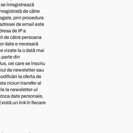
 se înregistrează
nregistrată de către
legale, prin procedura
 adresei de email este
dresa de IP a
osit de către persoana
stor date e necesară
e vizate la o dată mai
 parte din
lus, cei care se înscriu
iciul de newsletter sau
dificări la oferta de
ta niciun transfer al
ile la newsletter-ul
stoca date personale,
istă un link în fiecare