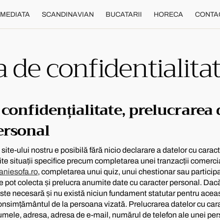
IMEDIATA
SCANDINAVIAN
BUCATARII
HORECA
CONTA
a de confidentialita
 confidențialitate, prelucrarea 
ersonal
site-ului nostru e posibilă fără nicio declarare a datelor cu carac
te situații specifice precum completarea unei tranzacții comer
aniesofa.ro
, completarea unui quiz, unui chestionar sau particip
se pot colecta și prelucra anumite date cu caracter personal. Dac
este necesară și nu există niciun fundament statutar pentru acea
nsimțământul de la persoana vizată. Prelucrarea datelor cu cara
ele, adresa, adresa de e-mail, numărul de telefon ale unei per