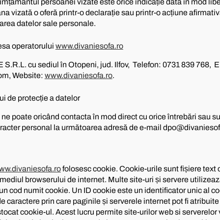
ământul persoanei vizate este orice indicație dată în mod liber
na vizată o oferă printr-o declarație sau printr-o acțiune afirmati
area datelor sale personale.
sa operatorului
www.divaniesofa.ro
L. cu sediul în Otopeni, jud. Ilfov, Telefon: 0731 839 768, E
om, Website:
www.divaniesofa.ro
.
ui de protecție a datelor
ne poate oricând contacta în mod direct cu orice întrebări sau su
caracter personal la următoarea adresă de e-mail dpo@divaniesof
ww.divaniesofa.ro
folosesc cookie. Cookie-urile sunt fișiere text 
mediul browserului de internet. Multe site-uri și servere utilizea
n cod numit cookie. Un ID cookie este un identificator unic al co
 caractere prin care paginile și serverele internet pot fi atribuit
 stocat cookie-ul. Acest lucru permite site-urilor web si serverelor 