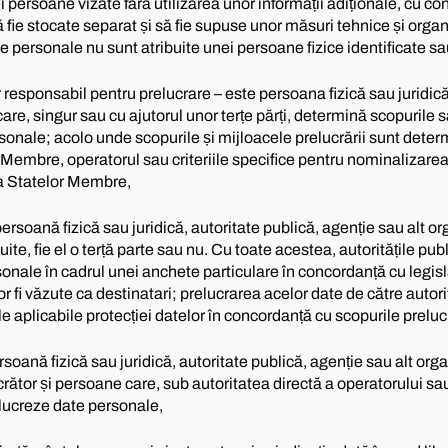
ei persoane vizate fără utilizarea unor informații adiționale, cu co
ă fie stocate separat și să fie supuse unor măsuri tehnice și orga
e personale nu sunt atribuite unei persoane fizice identificate sau
responsabil pentru prelucrare – este persoana fizică sau juridică,
care, singur sau cu ajutorul unor terțe părți, determină scopurile 
rsonale; acolo unde scopurile și mijloacele prelucrării sunt deter
Membre, operatorul sau criteriile specifice pentru nominalizarea l
 a Statelor Membre,
ersoană fizică sau juridică, autoritate publică, agenție sau alt or
te, fie el o terță parte sau nu. Cu toate acestea, autoritățile pub
nale în cadrul unei anchete particulare în concordanță cu legisl
fi văzute ca destinatari; prelucrarea acelor date de către autorită
e aplicabile protecției datelor în concordanță cu scopurile prelucr
rsoană fizică sau juridică, autoritate publică, agenție sau alt org
crător și persoane care, sub autoritatea directă a operatorului sau
elucreze date personale,