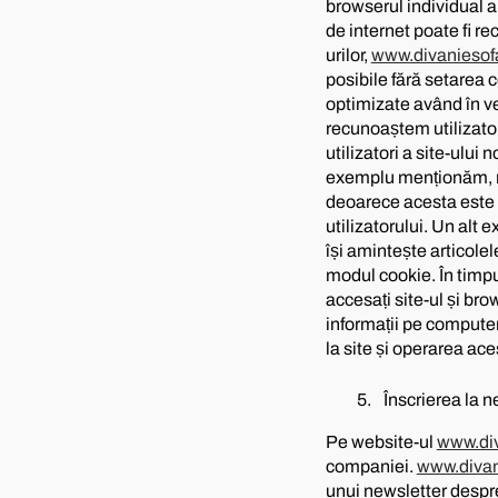
browserul individual a
de internet poate fi re
urilor,
www.divaniesof
posibile fără setarea co
optimizate având în ve
recunoaștem utilizator
utilizatori a site-ului
exemplu menționăm, nu
deoarece acesta este pr
utilizatorului. Un alt
își amintește articolel
modul cookie. În timpul
accesați site-ul și br
informații pe compute
la site și operarea a
Înscrierea la 
Pe website-ul
www.div
companiei.
www.divan
unui newsletter despre