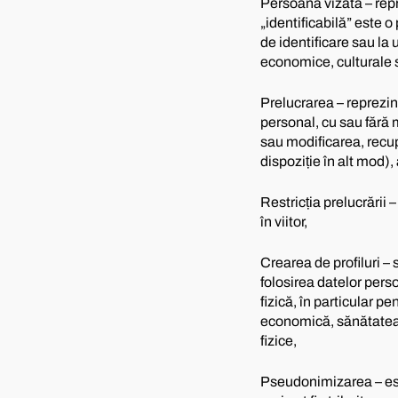
Persoana vizată – repr
„identificabilă” este o
de identificare sau la u
economice, culturale 
Prelucrarea – reprezin
personal, cu sau fără
sau modificarea, recup
dispoziție în alt mod)
Restricția prelucrării 
în viitor,
Crearea de profiluri – 
folosirea datelor per
fizică, în particular p
economică, sănătatea, 
fizice,
Pseudonimizarea – est