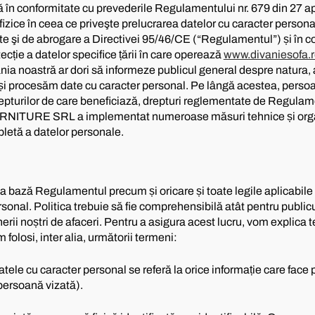
ă în conformitate cu prevederile Regulamentului nr. 679 din 27 ap
izice în ceea ce priveşte prelucrarea datelor cu caracter personal 
ate şi de abrogare a Directivei 95/46/CE (“Regulamentul”) și în 
cție a datelor specifice țării în care operează
www.divaniesofa.
nia noastră ar dori să informeze publicul general despre natura,
și procesăm date cu caracter personal. Pe lângă acestea, persoa
epturilor de care beneficiază, drepturi reglementate de Regulame
NITURE SRL a implementat numeroase măsuri tehnice și orga
letă a datelor personale.
la bază Regulamentul precum și oricare și toate legile aplicabile 
sonal. Politica trebuie să fie comprehensibilă atât pentru publicu
enerii noștri de afaceri. Pentru a asigura acest lucru, vom explica 
 folosi, inter alia, următorii termeni:
ele cu caracter personal se referă la orice informație care face p
persoană vizată).