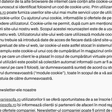
l datelor de la alte browsere de internet care conțin alte cookie-
cunoscut si identificat folosind un cod de cookie unic. Prin utiliza
a.ro
poate furniza userilor site-ului mai multe servicii ușor de utili
okie-urilor. Cu ajutorul unui cookie, informațiile și ofertele de pe 
dere utilizatorul. Cookie-urile ne permit, după cum am menționat
ii site-ului nostru web. Scopul acestei recunoașteri este de a ușu
 nostru web. Utilizatorului site-ului web care utilizează module cook
 trebuie să introducă date de acces de fiecare dată când site-u
eluat de site-ul web, iar cookie-ul este astfel stocat în sistemul
 exemplu este cookie-ul unui coș de cumpărături în magazinul onl
e pe care un client le-a plasat în coșul de cumpărături virtuale pr
 utilizării este posibil să colectăm automat informații cum ar fi a
owserul pe care îl folosiți, iar dumneavoastră sunteți de acord cu 
rul dumneavoastră (“module cookie”), toate în scopul de a vă as
cestuia de către dumneavoastră.
newsletter-ele noastre
aniesofa.ro
utilizatorilor li se oferă oportunitatea de a se înscrie
iesofa.ro
își informează clienții și partenerii de afaceri în mod re
 ofertele companiei. Newsletter-ul companiei poate fi primit de