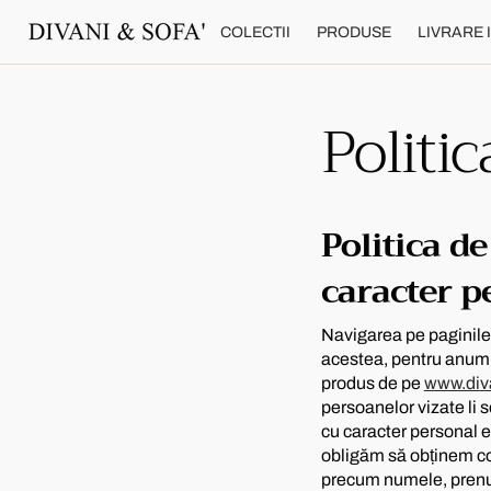
T
R
COLECTII
PRODUSE
LIVRARE 
E
T
E
X
T
Politic
Politica de
caracter p
Navigarea pe paginile 
acestea, pentru anumi
produs de pe
www.div
persoanelor vizate li 
cu caracter personal 
obligăm să obținem co
precum numele, prenum