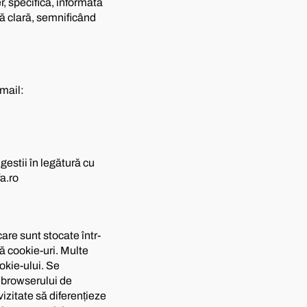
, specifică, informată
vă clară, semnificând
mail:
gestii în legătură cu
a.ro
care sunt stocate într-
ză cookie-uri. Multe
okie-ului. Se
e browserului de
vizitate să diferențieze