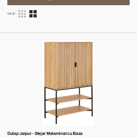
VEZI:
Dulap
Jaipur
-
Stejar
Melaminat
cu
Baza
Dulap Jaipur - Stejar Melaminat cu Baza