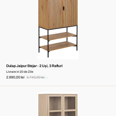
Stejar
-
2
Uși,
3
Rafturi
Dulap Jaipur Stejar - 2 Uși, 3 Rafturi
Livrare in 20 de Zile
2.990,00 lei
3.740,00 lei
Sale
Regular
price
price
Vitrina
Aston
Furnir
Stejar