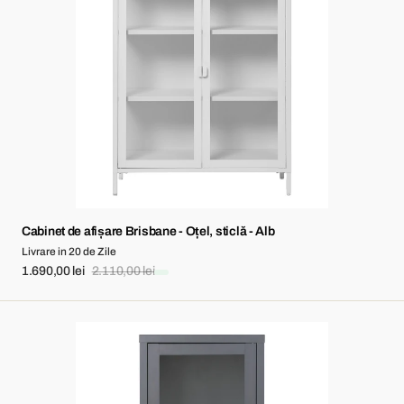
afișare
Brisbane
-
Oțel,
sticlă
-
Alb
Cabinet de afișare Brisbane - Oțel, sticlă - Alb
Livrare in 20 de Zile
1.690,00 lei
2.110,00 lei
Sale
Regular
price
price
Dalby
Cabinet
-
Oțel,