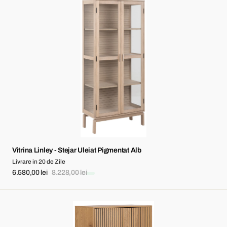
Vitrina
Linley
-
Stejar
Uleiat
Pigmentat
Alb
Vitrina Linley - Stejar Uleiat Pigmentat Alb
Livrare in 20 de Zile
6.580,00 lei
8.228,00 lei
Sale
Regular
price
price
Dulap
Jaipur