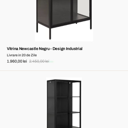
Vitrina Newcastle Negru - Design Industrial
Livrare in 20 de Zile
1.960,00 lei
2.450,00 lei
Sale
Regular
price
price
Vitrina
Newcastle
Negru
-
2
Uși,
4
Rafturi