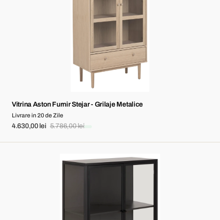
-
Grilaje
Metalice
Vitrina Aston Furnir Stejar - Grilaje Metalice
Livrare in 20 de Zile
4.630,00 lei
5.786,00 lei
Sale
Regular
price
price
Vitrina
Newcastle
Negru
-
Design
Industrial