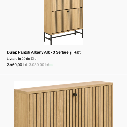
Sertare
și
Raft
Dulap Pantofi Albany Alb - 3 Sertare și Raft
Livrare in 20 de Zile
2.460,00 lei
3.080,00 lei
Sale
Regular
price
price
Dulap
de
Pantofi
Albany
Alb
-
Suspendat