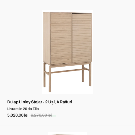
price
price
Dulap
Linley
Stejar
-
2
Uși,
4
Rafturi
Dulap Linley Stejar - 2 Uși, 4 Rafturi
Livrare in 20 de Zile
5.020,00 lei
6.270,00 lei
Sale
Regular
price
price