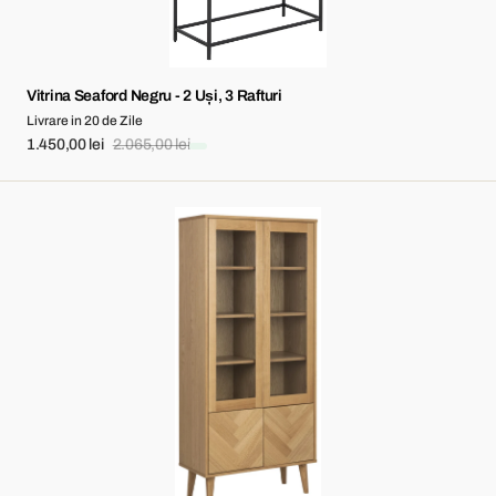
Vitrina Seaford Negru - 2 Uși, 3 Rafturi
Livrare in 20 de Zile
1.450,00 lei
2.065,00 lei
Sale
Regular
price
price
Vitrina
Nagano
Stejar
-
4
Uși,
6
Rafturi