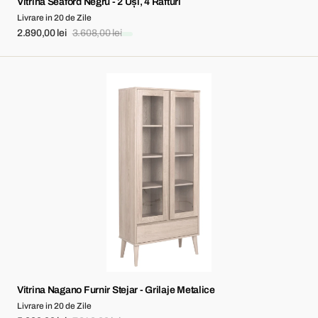
Vitrina Seaford Negru - 2 Uși, 4 Rafturi
Livrare in 20 de Zile
2.890,00 lei
3.608,00 lei
Sale
Regular
price
price
Vitrina
Nagano
Furnir
Stejar
-
Grilaje
Metalice
Vitrina Nagano Furnir Stejar - Grilaje Metalice
Livrare in 20 de Zile