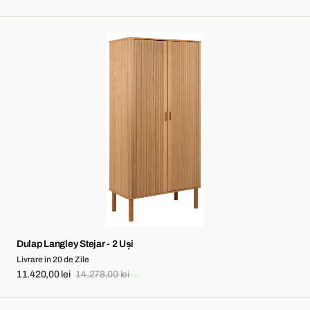
price
price
Dulap
Langley
Stejar
-
2
Uși
Dulap Langley Stejar - 2 Uși
Livrare in 20 de Zile
11.420,00 lei
14.278,00 lei
Sale
Regular
price
price