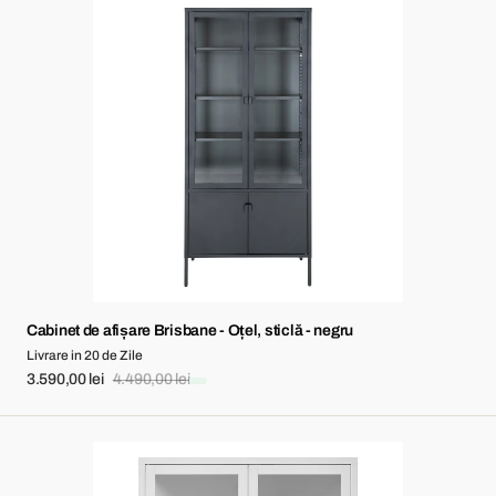
Cabinet
de
afișare
Brisbane
-
Oțel,
sticlă
-
negru
Cabinet de afișare Brisbane - Oțel, sticlă - negru
Livrare in 20 de Zile
3.590,00 lei
4.490,00 lei
Sale
Regular
price
price
Cabinet
de