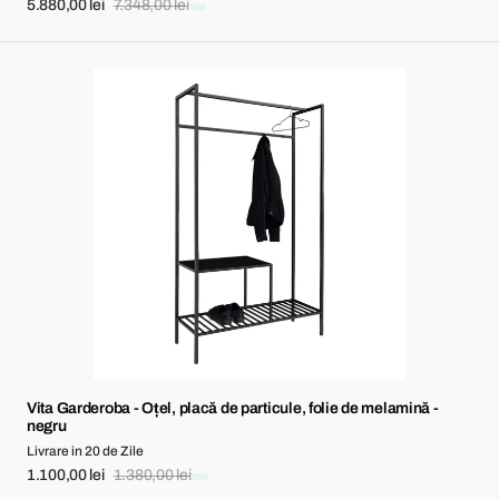
5.880,00 lei
7.348,00 lei
Sale
Regular
price
price
Vita
Garderoba
-
Oțel,
placă
de
particule,
folie
de
melamină
-
negru
Vita Garderoba - Oțel, placă de particule, folie de melamină -
negru
Livrare in 20 de Zile
1.100,00 lei
1.380,00 lei
Sale
Regular