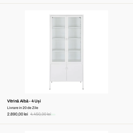
price
price
Vitrină
Albă
-
4
Uși
Vitrină Albă - 4 Uși
Livrare in 20 de Zile
2.890,00 lei
4.450,00 lei
Sale
Regular
price
price