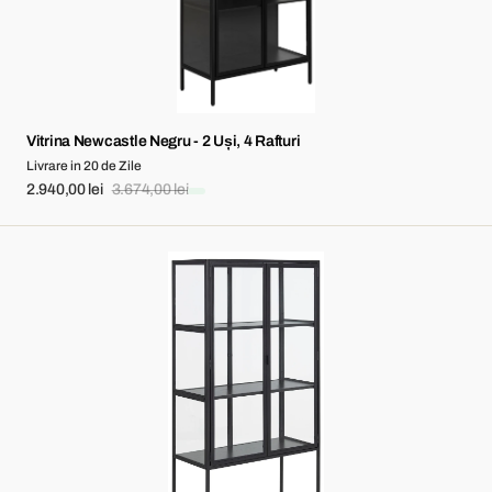
Vitrina Newcastle Negru - 2 Uși, 4 Rafturi
Livrare in 20 de Zile
2.940,00 lei
3.674,00 lei
Sale
Regular
price
price
Vitrina
Seaford
Negru
-
2
Uși,
3
Rafturi