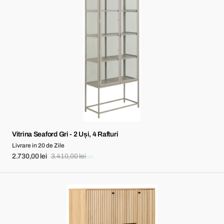
Gri
-
2
Uși,
4
Rafturi
Vitrina Seaford Gri - 2 Uși, 4 Rafturi
Livrare in 20 de Zile
2.730,00 lei
3.410,00 lei
Sale
Regular
price
price
Dulap
Pantofi
Albany
Alb