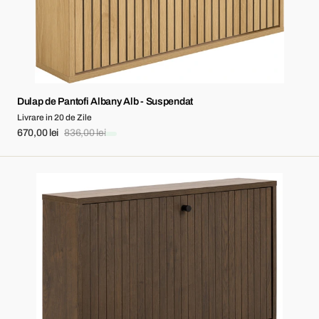
Dulap de Pantofi Albany Alb - Suspendat
Livrare in 20 de Zile
670,00 lei
836,00 lei
Sale
Regular
price
price
Dulap
Pantofi
Albany
Alb
-
Suspendat