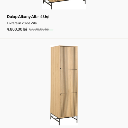
Dulap Albany Alb - 4 Uși
Livrare in 20 de Zile
4.800,00 lei
6.006,00 lei
Sale
Regular
price
price
Dulap
Albany
-
2
Uși,
Bară
pentru
Haine