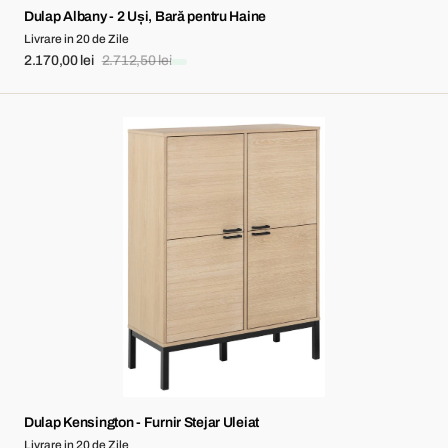
Dulap Albany - 2 Uși, Bară pentru Haine
Livrare in 20 de Zile
2.170,00 lei
2.712,50 lei
Sale
Regular
price
price
Dulap
Kensington
-
Furnir
Stejar
Uleiat
Dulap Kensington - Furnir Stejar Uleiat
Livrare in 20 de Zile