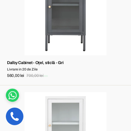
sticlă
-
Gri
Dalby Cabinet - Oțel, sticlă - Gri
Livrare in 20 de Zile
560,00 lei
700,00 lei
Sale
Regular
price
price
Dalby
Cabinet
-
Oțel,
sticlă
-