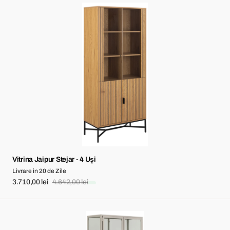
Vitrina
Jaipur
Stejar
-
4
Uși
Vitrina Jaipur Stejar - 4 Uși
Livrare in 20 de Zile
3.710,00 lei
4.642,00 lei
Sale
Regular
price
price
Vitrina
Seaford