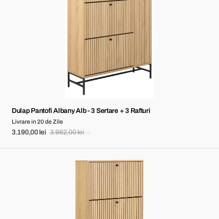
-
3
Sertare
+
3
Rafturi
Dulap Pantofi Albany Alb - 3 Sertare + 3 Rafturi
Livrare in 20 de Zile
3.190,00 lei
3.982,00 lei
Sale
Regular
price
price
Dulap
Pantofi
Albany
Alb
-
3