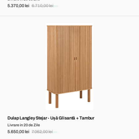
5.370,00 lei
6.710,00 lei
Sale
Regular
price
price
Dulap
Langley
Stejar
-
Ușă
Glisantă
+
Tambur
Dulap Langley Stejar - Ușă Glisantă + Tambur
Livrare in 20 de Zile
5.650,00 lei
7.062,00 lei
Sale
Regular