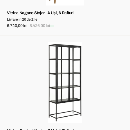
Vitrina Nagano Stejar - 4 Uși, 6 Rafturi
Livrare in 20 de Zile
6.740,00 lei
8.426,00 lei
Sale
Regular
price
price
Vitrina
Seaford
Negru
-
2
Uși,
4
Rafturi