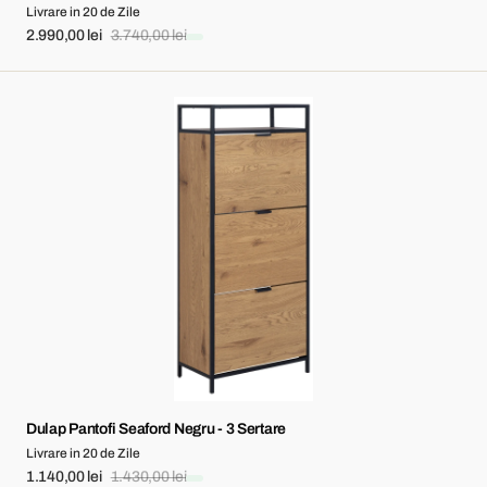
Livrare in 20 de Zile
2.990,00 lei
3.740,00 lei
Sale
Regular
price
price
Dulap
Pantofi
Seaford
Negru
-
3
Sertare
Dulap Pantofi Seaford Negru - 3 Sertare
Livrare in 20 de Zile
1.140,00 lei
1.430,00 lei
Sale
Regular