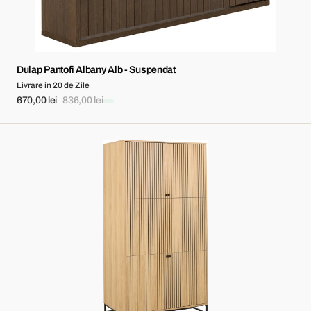
Dulap Pantofi Albany Alb - Suspendat
Livrare in 20 de Zile
670,00 lei
836,00 lei
Sale
Regular
price
price
Dulap
Albany
Alb
-
4
Uși