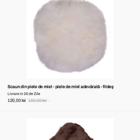
din
piele
de
miel
-
piele
de
miel
adevărată
-
fildeş
Scaun din piele de miel - piele de miel adevărată - fildeş
Livrare in 20 de Zile
120,00 lei
150,00 lei
Sale
Regular
price
price
Piele
de
miel