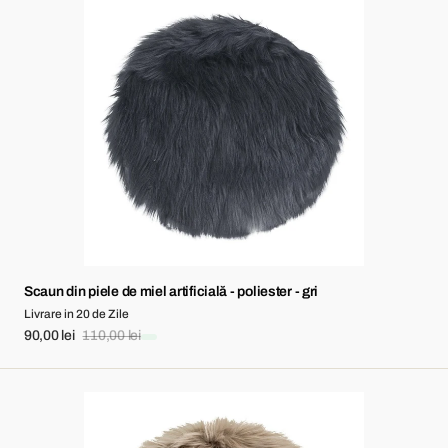
din
piele
de
miel
artificială
-
poliester
-
gri
Scaun din piele de miel artificială - poliester - gri
Livrare in 20 de Zile
90,00 lei
110,00 lei
Sale
Regular
price
price
Scaun
din
piele