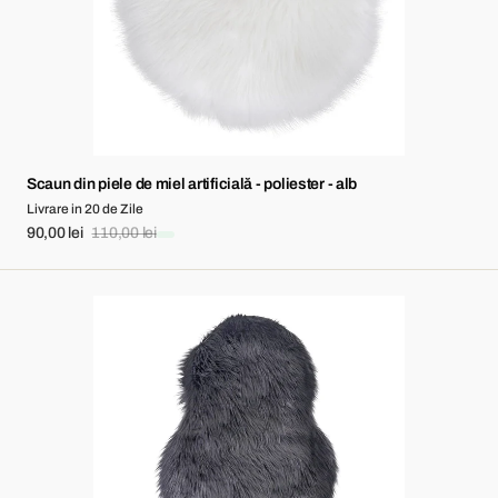
-
poliester
-
alb
Scaun din piele de miel artificială - poliester - alb
Livrare in 20 de Zile
90,00 lei
110,00 lei
Sale
Regular
price
price
Piele
de
miel
artificială
-
poliester
-
gri