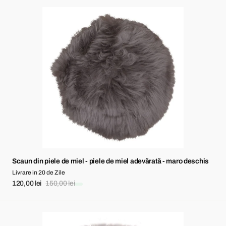
Scaun
din
piele
de
miel
-
piele
de
miel
adevărată
-
maro
deschis
Scaun din piele de miel - piele de miel adevărată - maro deschis
Livrare in 20 de Zile
120,00 lei
150,00 lei
Sale
Regular
price
price
Scaun