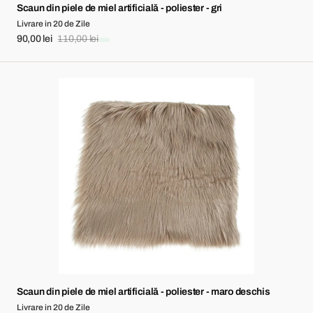
Scaun din piele de miel artificială - poliester - gri
Livrare in 20 de Zile
90,00 lei
110,00 lei
Sale
Regular
price
price
Scaun
din
piele
de
miel
artificială
-
poliester
-
maro
deschis
Scaun din piele de miel artificială - poliester - maro deschis
Livrare in 20 de Zile