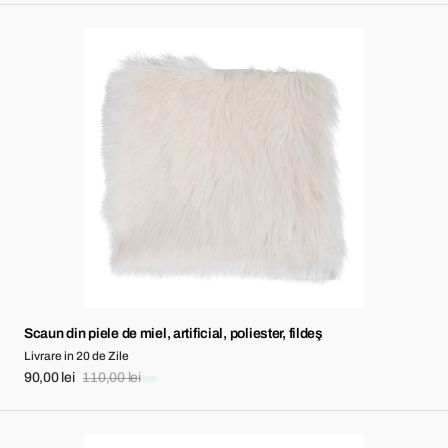
Scaun
din
piele
de
miel,
artificial,
poliester,
fildeş
Scaun din piele de miel, artificial, poliester, fildeş
Livrare in 20 de Zile
90,00 lei
110,00 lei
Sale
Regular
price
price
Scaun