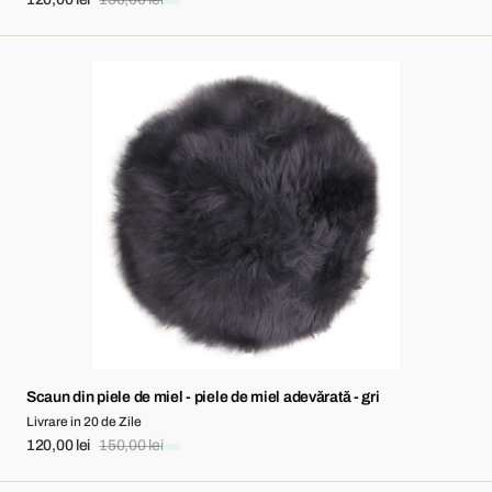
Sale
Regular
price
price
Scaun
din
piele
de
miel
-
piele
de
miel
adevărată
-
gri
Scaun din piele de miel - piele de miel adevărată - gri
Livrare in 20 de Zile
120,00 lei
150,00 lei
Sale
Regular
price
price