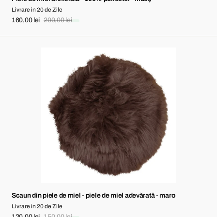
Livrare in 20 de Zile
160,00 lei
200,00 lei
Sale
Regular
price
price
Scaun
din
piele
de
miel
-
piele
de
miel
adevărată
-
maro
Scaun din piele de miel - piele de miel adevărată - maro
Livrare in 20 de Zile
120,00 lei
150,00 lei