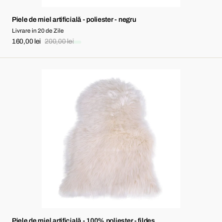
Piele de miel artificială - poliester - negru
Livrare in 20 de Zile
160,00 lei
200,00 lei
Sale
Regular
price
price
Piele
de
miel
artificială
-
100%
poliester
-
fildeş
Piele de miel artificială - 100% poliester - fildeş