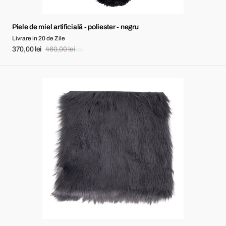
Piele de miel artificială - poliester - negru
Livrare in 20 de Zile
370,00 lei
460,00 lei
Sale
Regular
price
price
Scaun
din
piele
de
miel
artificială
-
poliester
-
gri