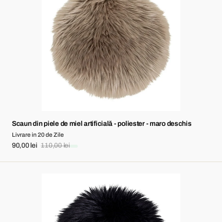
de
miel
artificială
-
poliester
-
maro
deschis
Scaun din piele de miel artificială - poliester - maro deschis
Livrare in 20 de Zile
90,00 lei
110,00 lei
Sale
Regular
price
price
Scaun
din
piele
de
miel