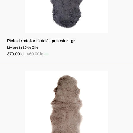
Piele de miel artificială - poliester - gri
Livrare in 20 de Zile
370,00 lei
460,00 lei
Sale
Regular
price
price
Piele
de
miel
artificială
-
poliester
-
maro
deschis