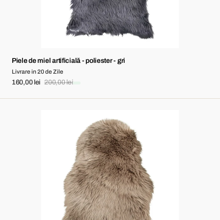
Piele de miel artificială - poliester - gri
Livrare in 20 de Zile
160,00 lei
200,00 lei
Sale
Regular
price
price
Piele
de
miel
artificială
-
poliester
-
maro
deschis