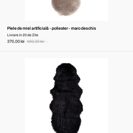
Piele de miel artificială - poliester - maro deschis
Livrare in 20 de Zile
370,00 lei
460,00 lei
Sale
Regular
price
price
Piele
de
miel
artificială
-
poliester
-
negru