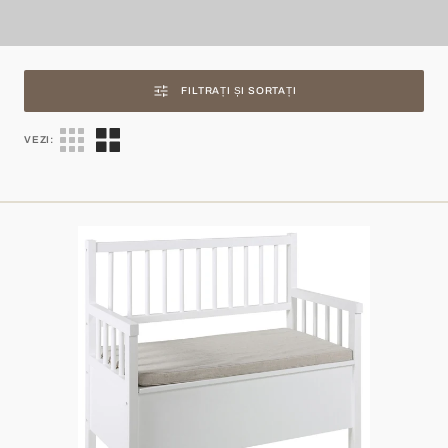
FILTRAȚI ȘI SORTAȚI
VEZI:
BANCĂ
ASTER
BEJ