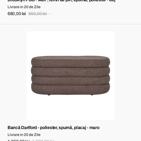
Livrare in 20 de Zile
680,00 lei
850,00 lei
Sale
Regular
price
price
Bancă
Dartford
-
poliester,
spumă,
placaj
-
maro
Bancă Dartford - poliester, spumă, placaj - maro
Livrare in 20 de Zile