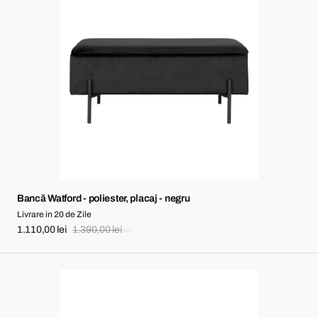
Watford
-
poliester,
placaj
-
negru
Bancă Watford - poliester, placaj - negru
Livrare in 20 de Zile
1.110,00 lei
1.390,00 lei
Sale
Regular
price
price
Bancă
Watford
-