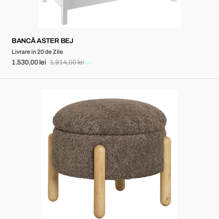
BANCĂ ASTER BEJ
Livrare in 20 de Zile
1.530,00 lei
1.914,00 lei
Sale
Regular
price
price
Medas
Pouf
-
poliester,
spumă,
placaj
-
maro