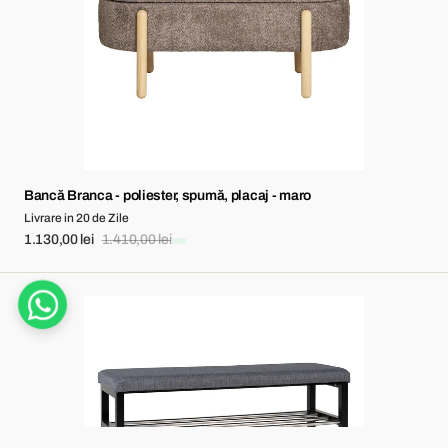
placaj
-
maro
Bancă Branca - poliester, spumă, placaj - maro
Livrare in 20 de Zile
1.130,00 lei
1.410,00 lei
Sale
Regular
price
price
Bancă
Padova
-
Popol,
oțel,
poliester
-