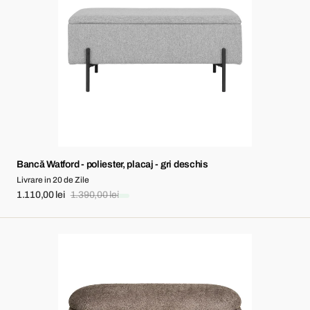
poliester,
placaj
-
gri
deschis
Bancă Watford - poliester, placaj - gri deschis
Livrare in 20 de Zile
1.110,00 lei
1.390,00 lei
Sale
Regular
price
price
Bancă
Branca
-
poliester,
spumă,