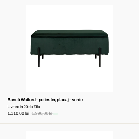
Bancă
Watford
-
poliester,
placaj
-
verde
Bancă Watford - poliester, placaj - verde
Livrare in 20 de Zile
1.110,00 lei
1.390,00 lei
Sale
Regular
price
price
Bancă